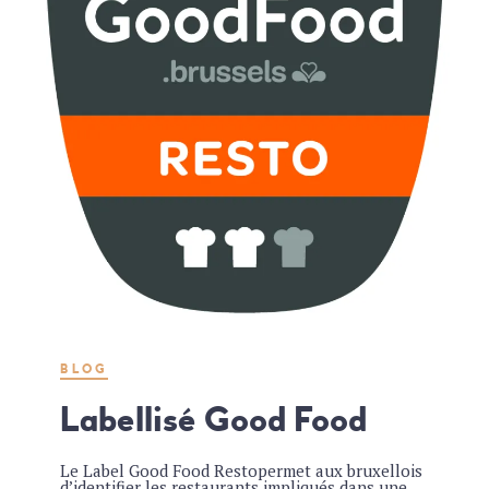
BLOG
Labellisé Good Food
Le Label Good Food Restopermet aux bruxellois
d’identifier les restaurants impliqués dans une