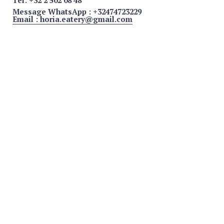
Tél: +32 2 502 08 48
Message WhatsApp : +32474723229
Email : horia.eatery@gmail.com