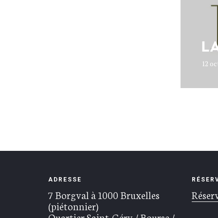
L
12 oc
ADRESSE
RÉSER
7 Borgval à 1000 Bruxelles
Réserv
(piétonnier)
Quartier Saint-Géry / Bourse /