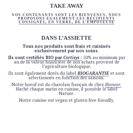
Brasserie de l’Ermitage (Anderlecht)
TAKE AWAY
Lanterne (IPA, Houblonnée, 5,5%) – 33cl
5.5
€
VOS CONTENANTS SONT LES BIENVENUS. NOUS
Soleil (blanche, 4,5%) – 33cl
5.5
€
PROPOSONS EGALEMENT LES
RÉCIPIENTS
CONSIGNÉS, EN VERRE, DE
L’EMPOTEUSE
Théorème de l’empereur (jasmin & thé vert, 6,4%) –
33cl
5.5 €
DANS L’ASSIETTE
Bière solidaire
Tous nos produits sont frais et cuisinés
100 PAP (ambrée, 6%, bio) – 33cl
5.5
€
exclusivement par nos soins
.
Ils sont
certifiés BIO par
Certisys :
50% au minimum par
Drinkdrink!
an de la valeur financière de nos achats provient de
Trottinette (IPA sans alcool)
5.5
€
l’agriculture biologique.
Ils sont également dotés du
label
BIOGARANTIE
et sont
sélectionnés en fonction des saisons.
PRIX DU VIN : AU VERRE – 1/4L – 1/2L –
Notre boeuf est du charolais français de chez
Bionoor.
BOUTEILLE
Haché chaque matin en cuisine, il possède le label
Nature.
VINS BLANCS
Notre cuisine est vegan et gluten free friendly.
Vieille Mule – Jeff Carrel – vin naturel
– 5.9 11 21.5 27 €
Dans l’air du temps – Sauvignon – Jeff Carrel
– 6.25 21.5
22 29 €
L’Abrunet de Frisach – vin naturel
– 6.5 12 23 30 €
Pas Vu Pas Pris (Chardonnay) – bio
– 6.7 12.5 24 32 €