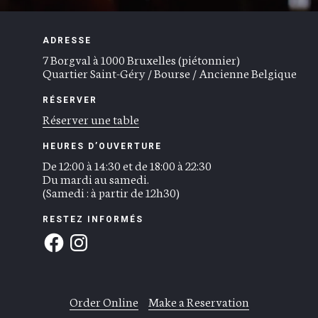
(verre)
38 €
(bout.)
DIGESTIFS
ADRESSE
Limoncello (bio) – Walcher –
7.5 €
7 Borgval à 1000 Bruxelles (piétonnier)
Amaretto (bio) di Mattia Walcher –
7.0 €
Quartier Saint-Géry / Bourse / Ancienne Belgique
Whisky (bio) – Main Fields Rare Reserve –
8.5 €
RÉSERVER
Réserver une table
HEURES D’OUVERTURE
De 12:00 à 14:30 et de 18:00 à 22:30
Du mardi au samedi.
(Samedi : à partir de 12h30)
RESTEZ INFORMÉS
Order Online
Make a Reservation