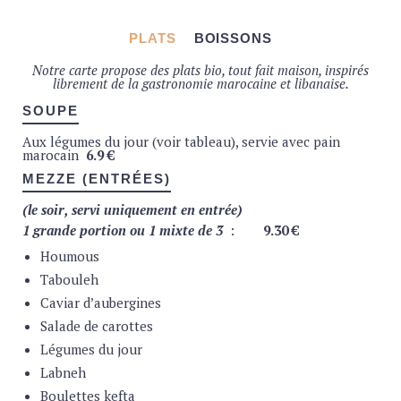
PLATS
BOISSONS
Notre carte propose des plats bio, tout fait maison, inspirés
JUS
librement de la gastronomie marocaine et libanaise.
Jus d’oranges (bio) pressées
5.50 €
SOUPE
Jus Pajot (bio) pommes
3.9 €
Jus Pajot (bio) pommes cerises
3.9 €
Jus Pajot (bio) pommes oranges
3.9 €
Aux légumes du jour (voir tableau), servie avec pain
marocain
6.9 €
SHAKE
MEZZE (ENTRÉES)
Shake aux fruits (bio) du jour
6.9 €
Shake royal (bio) :
amandes + lait + avocat + dattes + fruits
(le soir, servi uniquement en entrée)
en garniture
7.9
€
1 grande portion ou 1 mixte de 3
:
9.30 €
EAUX
Houmous
Spa plat (25 cl)
2.9 €
Tabouleh
Spa plat (50 cl)
4.9 €
Caviar d’aubergines
Spa plat (1L)
6.9 €
Spa pétillant (0.25 cl)
2.9 €
Salade de carottes
Spa pétillant (0.5 cl)
4.9 €
Spa pétillant (1L)
6.9 €
Légumes du jour
Eau du robinet sur simple demande
Labneh
SOFTS
Boulettes kefta