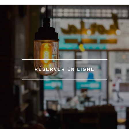
Touraine sauvignon – F. Chidaine – bio
– 7 13.5 26 36 €
VINS ROSÉS
Vieille Mule – Jeff Carrel – vin naturel
– 5.9 11 21.5 27 €
Domaine de la Tour – A. & P. Cluzel – bio
– 6.5 12 23 30
€
VINS ROUGES
Vieille Mule – Jeff Carrel – vin naturel
– 5.9 11 21.5 27 €
Pinot noir – Jeff Carrel – vin naturel
– 6.7 12.5 24 32 €
L’Abrunet de Frisach – vin naturel
– 6.9 13 24.5 33 €
Beaujolais-Village – Karim Vionnet
– 7 13.5 26 35 €
Montepulciano d’Abbruzzo – bio
– 7.5 14.5 27.5 38 €
RÉSERVER EN LIGNE
Séléné Cuvée de printemps – beaujolais – Sylvère
Tricahrd
7.9 15.5 29 40 €
Tandem – Alain Graillot – Maroc
– 7.9 15.5 29 40 €
APÉROS
Cidre Galipette Brut « Pur jus » – 4,5% – 0,33 cl –
5.5 €
Kyrr – Vieille Mule & crème de cassis (bio) – 16% –
6.5 €
Kyrr royal – Tinc Set & Crème de cassis (bio) – 16% –
7.9 €
BULLES
Tinc Set – Mas Candi (catalogne) – Cava style –
7.5