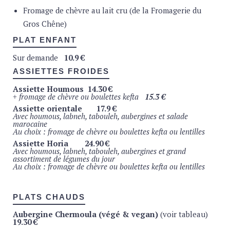
Fritz-Kola
4.5 €
Fromage de chèvre au lait cru (de la Fromagerie du
Fritz-Kola light
4.5
€
Fritz-citron
4.5
€
Gros Chêne)
Fritz-melon-miel (bio)
4.5
€
Fritz-orange
4.5
€
PLAT ENFANT
Fritz-pomme-cerise-sureau
4.5
€
Club-Mate (Maté pétillant) Original
5 €
Sur demande
10.9 €
Cuarenta – Ginger & lemon
4.9 €
ASSIETTES FROIDES
Cuarenta – Basil & lemon
4.9 €
Assiette Houmous
14.30 €
CAFÉS
+ fromage de chèvre ou boulettes kefta
15.3 €
Café Liégeois Mano Mano (bio & fairtrade)
Assiette orientale
17.9 €
Avec houmous, labneh, tabouleh, aubergines
e
t salade
Espresso
2.9 €
marocaine
Espresso Macchiato
3.5 €
Au choix : fromage de chèvre ou boulettes kefta ou lentilles
Double Espresso
3.5
€
Déca
3.5
€
Assiette Horia
24.90 €
Café
3.5
€
Avec houmous, labneh, tabouleh, aubergines
e
t grand
Capuccino
4.5 €
assortiment de légumes du jour
Latte Macchiato
4.5 €
Au choix : fromage de chèvre ou boulettes kefta ou lentilles
THÉS
Thés du Comptoir Florian (théière)
PLATS CHAUDS
Sencha Fukuyu (Japon)
4.9 €
Aubergine Chermoula (végé & vegan)
(voir tableau)
19.30 €
Sencha Earl-Grey (bergamote de calabre)
4.9
€