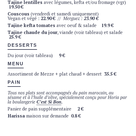
Tajine lentilles
avec légumes, kefta et/ou fromage (vgr)
Indian Chaï (cannelle, cardamone, girofle, gimgembre)
19.50 €
4.9
€
Couscous
(vendredi et samedi uniquement)
Vegan et végé :
22.90 €
// Merguez :
23.90 €
Tisane d’Assouan – Infusion (orange, mandarine,
Tajine kefta tomates
avec oeuf & salade
19.9 €
hibiscus, citronnelle, citron)
4.9
€
Tajine chaude du jour
, viande (voir tableau) et salade
Tisane à la verveine – Infusion green lemon (verveine,
25.9 €
gingembre, citron, rooibos, poivre rose)
DESSERTS
Thé Noir (bio)
4.9
€
Du jour (voir tableau)
9 €
Thé à la menthe fraîche bio (théière)
4.9 €
MENU
Toutes nos boissons chaudes sont servies avec des biscuits fait
maison.
Assortiment de Mezze + plat chaud + dessert
35.5 €
PAIN
Tous nos plats sont accompagnés du pain marocain, au
BIÈRES BRUXELLOISES
sésame et à l’huile d’olive, spécialement conçu pour Horia par
la boulangerie
C’est Si Bon
.
Brasserie de la Senne (Molenbeek)
Panier de pain supplémentaire
2 €
Zinnebir (blonde, 6%) – 33cl – bio
5.5 €
Harissa
maison sur demande
0.8 €
Jambe-de-bois ( blonde corsée, 8%) – 33cl – bio
5.5 €
Stouterik (brussels’dry stout, 5%) – 33cl
5.5
€